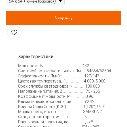
В корзину
Характеристики
Мощность, Вт .......................................... 432
Световой поток светильника, Лм ..... 54864/63504
Эффективность, Лм/Вт ........................ 127/147
Цветовая температура, К .................... 4 000, 5 000
Срок службы светодиодов, ч ............. 100 000
Напряжение питания, В ....................... 175 - 265
Коэффициент мощности, PF .............. 0,96
Климатическое исполнение .............. УХЛ2
Кривая Силы Света (КСС) ................... Д120°, Д90°
Марка светодиодов .............................. SAMSUNG
Стандартная гарантия, лет ................. 5
Расширенная гарантия, лет ................ до 8