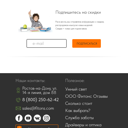
Подпишитесь на скидки
Раз в месяц мы отправляем информацию о скидках,
распродажах и выпуске новых моделей.
Скидки + только для подписчиков.
ПОДПИСАТЬСЯ
Отправляя данные вы соглашаетесь с
политикой конфиденциальности.
Данные надежно защищены и хранятся в
зашифрованном виде.
Наши контакты:
Полезное:
Ростов-на-Дону, ул.
Умный свет
14-я линия, дом 88
ООО Фитонс Отзывы
8 (800) 250-62-42
Сколько стоит
sales@fitons.com
Как выбрать?
Служба заботы
Драйверы и оптика