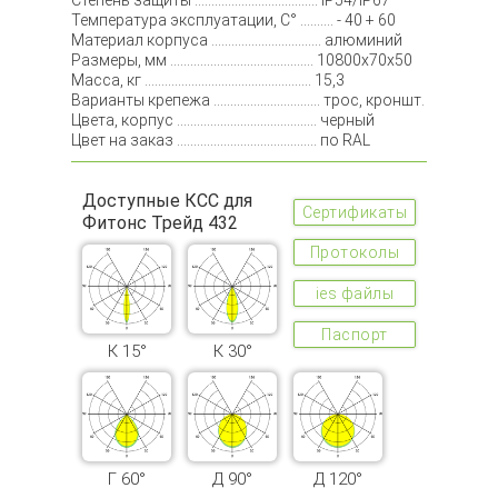
Степень защиты ..................................... IP54/IP67
Температура эксплуатации, С° .......... - 40 + 60
Материал корпуса ................................. алюминий
Размеры, мм ........................................... 10800х70х50
Масса, кг .................................................. 15,3
Варианты крепежа ................................ трос, кроншт.
Цвета, корпус .......................................... черный
Цвет на заказ .......................................... по RAL
Доступные КСС для
Сертификаты
Фитонс Трейд 432
Протоколы
ies файлы
Паспорт
К 15°
К 30°
Г 60°
Д 90°
Д 120°