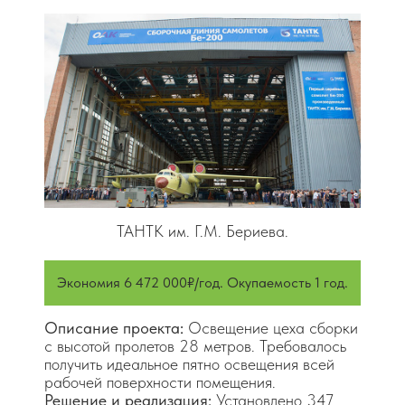
Цвета, корпус ..................... серый (или по RAL)
Программа "Свои люди" ............................. есть
Программа "Реновация Fitons" ................ есть
ТАНТК им. Г.М. Бериева.
Экономия 6 472 000₽/год. Окупаемость 1 год.
Описание проекта:
Освещение цеха сборки
с высотой пролетов 28 метров. Требовалось
получить идеальное пятно освещения всей
рабочей поверхности помещения.
Решение и реализация:
Установлено 347