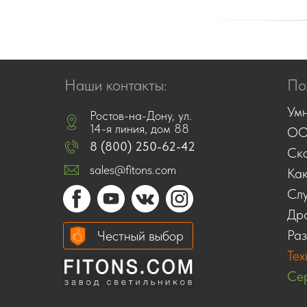
Наши контакты:
По
Умн
Ростов-на-Дону, ул.
14-я линия, дом 88
ОО
8 (800) 250-62-42
Ско
sales@fitons.com
Как
Сл
Дра
Раз
Честный выбор
Тех
Сер