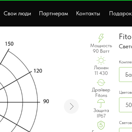
Свои люди
Партнерам
Контакты
Подарок
Fit
Мощность
Свет
90 Ватт
Компле
Люмен
11 430
Драйвер
Цветов
Fitons
Защита
IP67
Светов