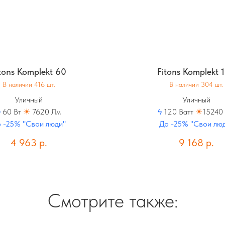
tons Komplekt 60
Fitons Komplekt 
В наличии 416 шт.
В наличии 304 шт.
Уличный
Уличный
ϟ
60 Вт
☀
7620 Лм
ϟ
120 Ватт
☀
15240
 -25% "Свои люди"
До -25% "Свои лю
4 963
р.
9 168
р.
Смотрите также: