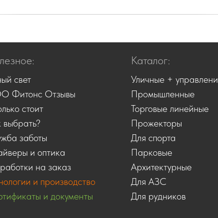
лезное:
Каталог:
ый свет
Уличные + управлен
О Фитонс Отзывы
Промышленные
лько стоит
Торговые линейные
 выбрать?
Прожекторы
ужба заботы
Для спорта
йверы и оптика
Парковые
работки на заказ
Архитектурные
нологии и производство
Для АЗС
тификаты и документы
Для рудников