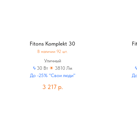
Fitons Komplekt 30
Fi
В наличии 92 шт.
Уличный
ϟ
30 Вт
☀
3810 Лм
До -25% "Свои люди"
До
3 217
р.