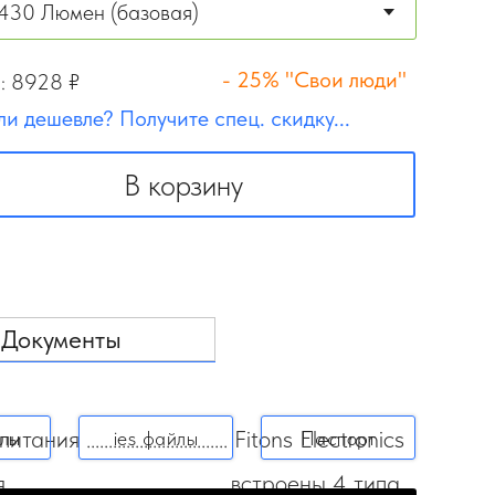
- 25% "Свои люди"
:
8928
₽
и дешевле? Получите спец. скидку...
В корзину
Документы
................................ Fitons Electronics
лы
ies файлы
Паспорт
....................................... встроены 4 типа