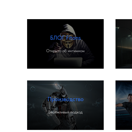
БЛОГ Fitons
Открыто об интимном
Производство
Бережливый подход