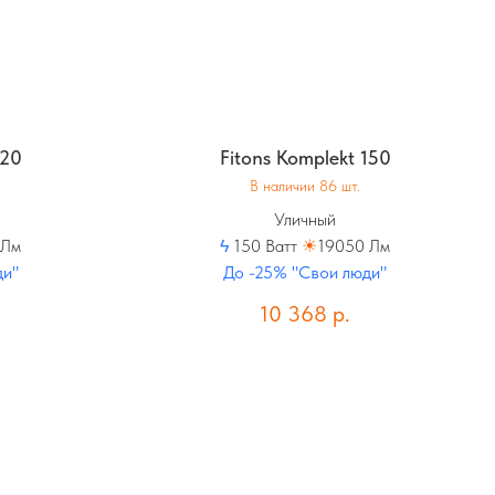
120
Fitons Komplekt 150
В наличии 86 шт.
Уличный
 Лм
ϟ
150 Ватт
☀
19050 Лм
ди"
До -25% "Свои люди"
10 368
р.